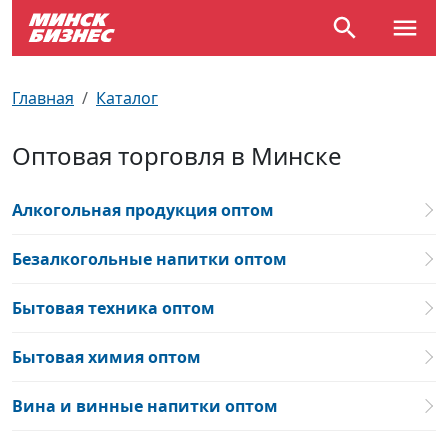
По отраслям
Достопримечательности
Поезда
Главная
Каталог
По профессиям
Карта Минска
Электрички
Оптовая торговля в Минске
Возле метро
Почтовые индексы
Схема метро
Алкогольная продукция оптом
Улицы Минска
Пробки на дорогах
Безалкогольные напитки оптом
Производственный календарь
Самолеты
Бытовая техника оптом
Документы для ЗАГСа
Бытовая химия оптом
Вина и винные напитки оптом