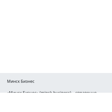
Минск Бизнес
«Минск Бизнес» (minsk.business) – справочно-
информационный портал Минска и Минской
области.