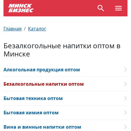
По отраслям
Достопримечательности
Поезда
Главная
Каталог
По профессиям
Карта Минска
Электрички
Безалкогольные напитки оптом в
Минске
Возле метро
Почтовые индексы
Схема метро
Улицы Минска
Пробки на дорогах
Алкогольная продукция оптом
Производственный календарь
Самолеты
Безалкогольные напитки оптом
Документы для ЗАГСа
Бытовая техника оптом
Бытовая химия оптом
Вина и винные напитки оптом