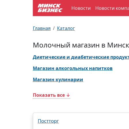
Новости
Новости комп
По отраслям
Достопримечательности
Поезда
Главная
Каталог
По профессиям
Карта Минска
Электрички
Молочный магазин в Минс
Возле метро
Почтовые индексы
Схема метро
Диетические и диабетические продук
Улицы Минска
Пробки на дорогах
Магазин алкогольных напитков
Магазин кулинарии
Производственный календарь
Самолеты
Показать все ↓
Документы для ЗАГСа
Постторг