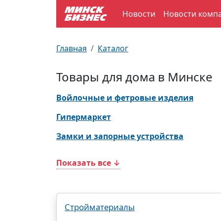
Новости
Новости комп
По отраслям
Достопримечательности
Поезда
Главная
Каталог
По профессиям
Карта Минска
Электрички
Товары для дома в Минске
Возле метро
Почтовые индексы
Схема метро
Войлочные и фетровые изделия
Улицы Минска
Пробки на дорогах
Гипермаркет
Замки и запорные устройства
Производственный календарь
Самолеты
Показать все ↓
Документы для ЗАГСа
Стройматериалы