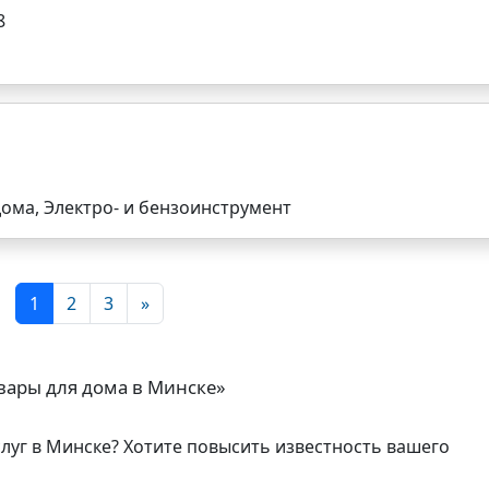
8
дома, Электро- и бензоинструмент
1
2
3
»
вары для дома в Минске»
слуг в Минске? Хотите повысить известность вашего