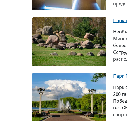
предс
Парк-
Необы
Минск
более
Сотру
распо
Парк
Парк 
200 г
Побед
герой
спорт