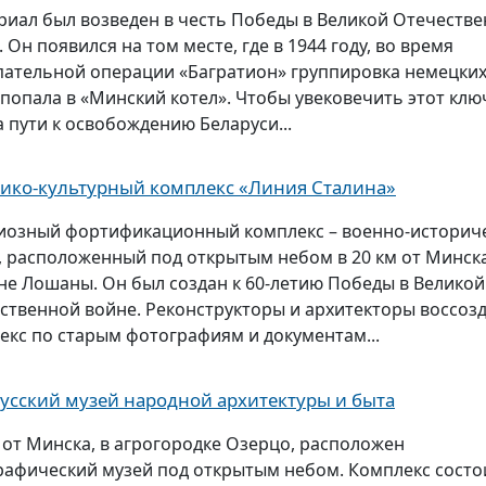
иал был возведен в честь Победы в Великой Отечеств
 Он появился на том месте, где в 1944 году, во время
пательной операции «Багратион» группировка немецки
 попала в «Минский котел». Чтобы увековечить этот кл
а пути к освобождению Беларуси...
ико-культурный комплекс «Линия Сталина»
иозный фортификационный комплекс – военно-историч
, расположенный под открытым небом в 20 км от Минска
не Лошаны. Он был создан к 60-летию Победы в Великой
ственной войне. Реконструкторы и архитекторы воссоз
екс по старым фотографиям и документам...
усский музей народной архитектуры и быта
м от Минска, в агрогородке Озерцо, расположен
рафический музей под открытым небом. Комплекс состо