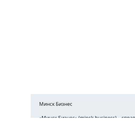
Минск Бизнес
«Минск Бизнес» (minsk.business) – сп
Минской области.