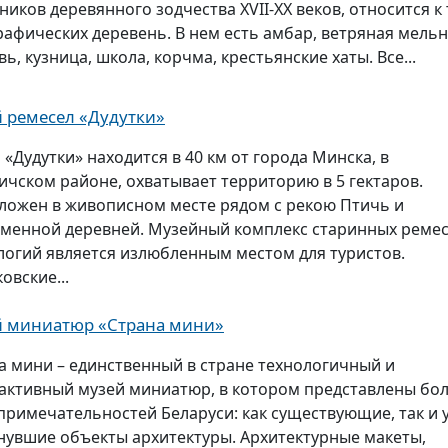
ников деревянного зодчества XVII-XX веков, относится к
рафических деревень. В нем есть амбар, ветряная мельн
ь, кузница, школа, корчма, крестьянские хаты. Все...
 ремесел «Дудутки»
 «Дудутки» находится в 40 км от города Минска, в
ичском районе, охватывает территорию в 5 гектаров.
ложен в живописном месте рядом с рекою Птичь и
менной деревней. Музейный комплекс старинных ремес
логий является излюбленным местом для туристов.
овские...
 миниатюр «Страна мини»
а мини – единственный в стране технологичный и
активный музей миниатюр, в котором представлены бол
примечательностей Беларуси: как существующие, так и 
нувшие объекты архитектуры. Архитектурные макеты,