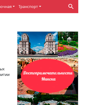
вочная
Транспорт
вых
витии