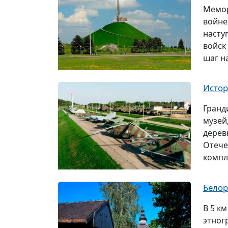
Мемор
войне.
насту
войск
шаг н
Истор
Гранд
музей
дерев
Отече
компл
Белор
В 5 к
этног