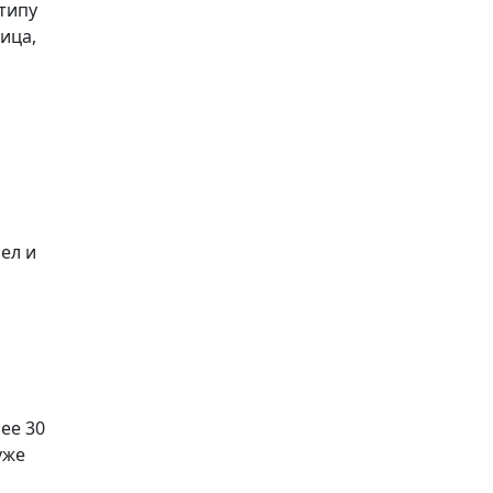
 типу
ица,
ел и
ее 30
уже