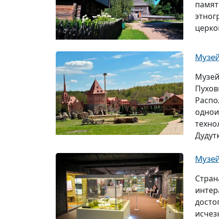
памят
этног
церков
Музей
Музей
Пухов
Распо
однои
техно
Дудутк
Музей
Стран
интер
досто
исчез