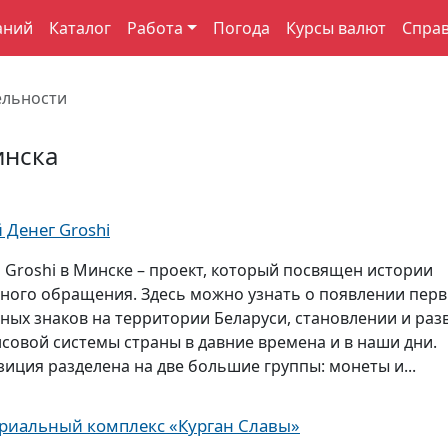
аний
Каталог
Работа
Погода
Курсы валют
Спра
ельности
инска
 Денег Groshi
 Groshi в Минске – проект, который посвящен истории
ного обращения. Здесь можно узнать о появлении пер
ных знаков на территории Беларуси, становлении и раз
совой системы страны в давние времена и в наши дни.
зиция разделена на две большие группы: монеты и...
иальный комплекс «Курган Славы»