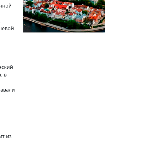
енной
х
ючевой
еский
, в
давали
ит из