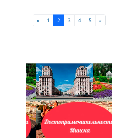
«
1
2
3
4
5
»