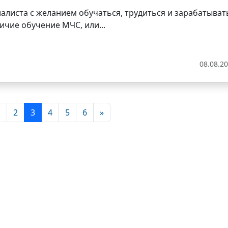
алиста с желанием обучаться, трудиться и зарабатыват
ичие обучение МЧС, или...
08.08.2
1
2
3
4
5
6
»