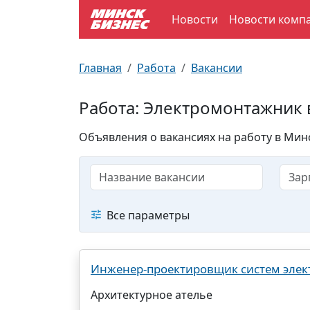
Новости
Новости комп
По отраслям
Достопримечательности
Поезда
Главная
Работа
Вакансии
По профессиям
Карта Минска
Электрички
Работа: Электромонтажник 
Возле метро
Почтовые индексы
Схема метро
Объявления о вакансиях на работу в Минс
Улицы Минска
Пробки на дорогах
Производственный календарь
Самолеты
Все параметры
Документы для ЗАГСа
Инженер-проектировщик систем эле
Архитектурное ателье