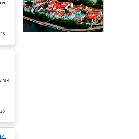
ти
026
тыми
026
к-