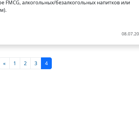
ере FMCG, алкогольных/безалкогольных напитков или
м).
08.07.2
«
1
2
3
4