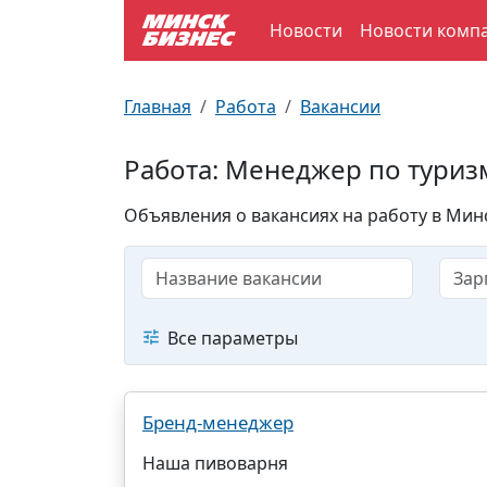
Новости
Новости комп
По отраслям
Достопримечательности
Поезда
Главная
Работа
Вакансии
По профессиям
Карта Минска
Электрички
Работа: Менеджер по туриз
Возле метро
Почтовые индексы
Схема метро
Объявления о вакансиях на работу в Минс
Улицы Минска
Пробки на дорогах
Производственный календарь
Самолеты
Все параметры
Документы для ЗАГСа
Бренд-менеджер
Наша пивоварня