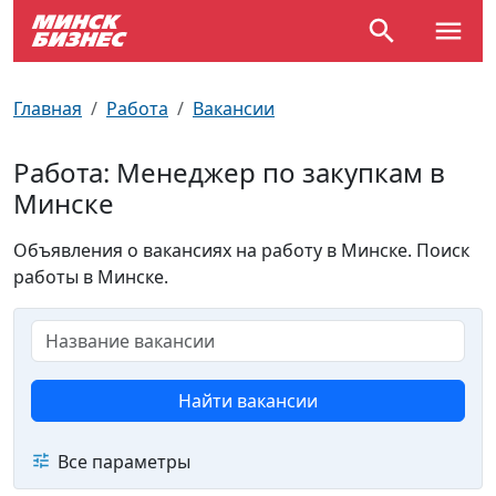
По отраслям
Достопримечательности
Поезда
Главная
Работа
Вакансии
По профессиям
Карта Минска
Электрички
Работа: Менеджер по закупкам в
Минске
Возле метро
Почтовые индексы
Схема метро
Объявления о вакансиях на работу в Минске. Поиск
Улицы Минска
Пробки на дорогах
работы в Минске.
Производственный календарь
Самолеты
Документы для ЗАГСа
Найти вакансии
Все параметры