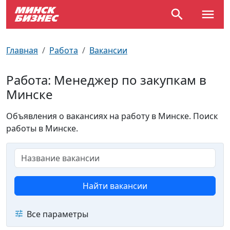
По отраслям
Достопримечательности
Поезда
Главная
Работа
Вакансии
По профессиям
Карта Минска
Электрички
Работа: Менеджер по закупкам в
Минске
Возле метро
Почтовые индексы
Схема метро
Объявления о вакансиях на работу в Минске. Поиск
Улицы Минска
Пробки на дорогах
работы в Минске.
Производственный календарь
Самолеты
Документы для ЗАГСа
Найти вакансии
Все параметры