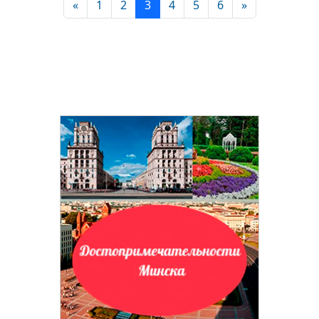
«
1
2
3
4
5
6
»