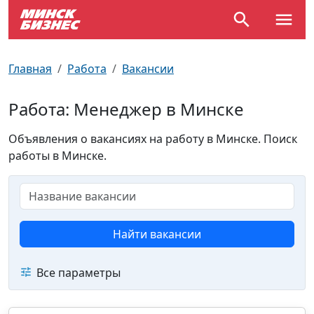
По отраслям
Достопримечательности
Поезда
Главная
Работа
Вакансии
По профессиям
Карта Минска
Электрички
Работа: Менеджер в Минске
Возле метро
Почтовые индексы
Схема метро
Объявления о вакансиях на работу в Минске. Поиск
работы в Минске.
Улицы Минска
Пробки на дорогах
Производственный календарь
Самолеты
Документы для ЗАГСа
Найти вакансии
Все параметры