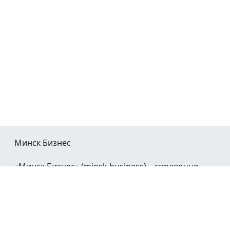
Минск Бизнес
«Минск Бизнес» (minsk.business) – справочно-
информационный портал Минска и Минской
области.
При воспроизведении материалов открытая
гиперссылка на
Minsk.Business
обязательна.