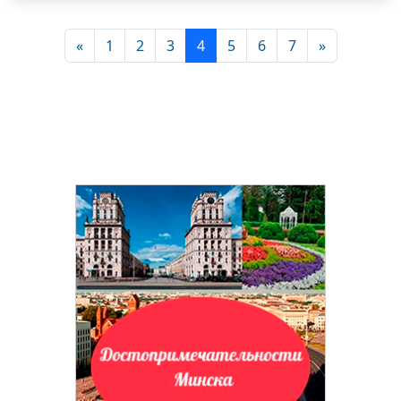
«
1
2
3
4
5
6
7
»