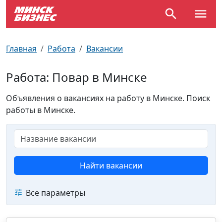
По отраслям
Достопримечательности
Поезда
Главная
Работа
Вакансии
По профессиям
Карта Минска
Электрички
Работа: Повар в Минске
Возле метро
Почтовые индексы
Схема метро
Объявления о вакансиях на работу в Минске. Поиск
работы в Минске.
Улицы Минска
Пробки на дорогах
Производственный календарь
Самолеты
Документы для ЗАГСа
Найти вакансии
Все параметры