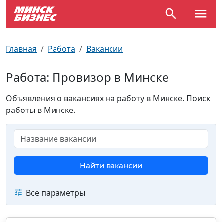
По отраслям
Достопримечательности
Поезда
Главная
Работа
Вакансии
По профессиям
Карта Минска
Электрички
Работа: Провизор в Минске
Возле метро
Почтовые индексы
Схема метро
Объявления о вакансиях на работу в Минске. Поиск
работы в Минске.
Улицы Минска
Пробки на дорогах
Производственный календарь
Самолеты
Документы для ЗАГСа
Найти вакансии
Все параметры