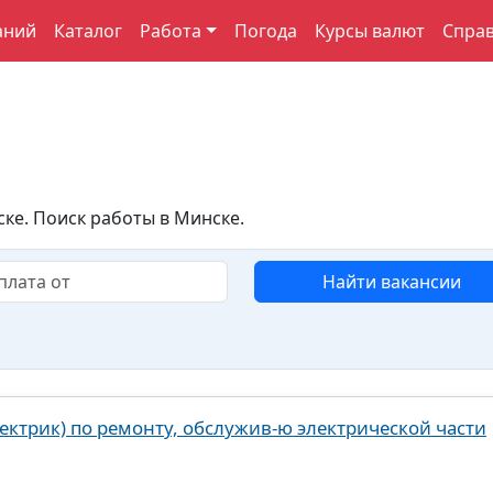
аний
Каталог
Работа
Погода
Курсы валют
Спра
ке. Поиск работы в Минске.
Найти вакансии
ектрик) по ремонту, обслужив-ю электрической части