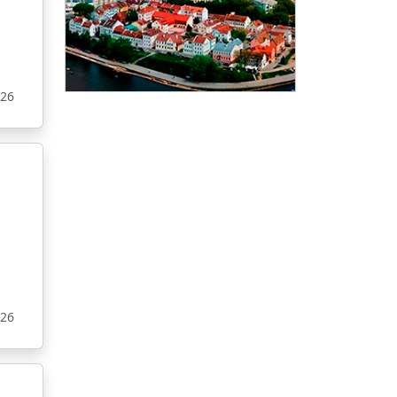
026
026