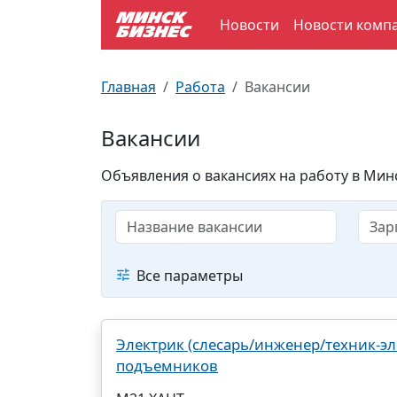
Новости
Новости комп
По отраслям
Достопримечательности
Поезда
Главная
Работа
Вакансии
По профессиям
Карта Минска
Электрички
Вакансии
Возле метро
Почтовые индексы
Схема метро
Объявления о вакансиях на работу в Минс
Улицы Минска
Пробки на дорогах
Производственный календарь
Самолеты
Все параметры
Документы для ЗАГСа
Электрик (слесарь/инженер/техник-эл
подъемников