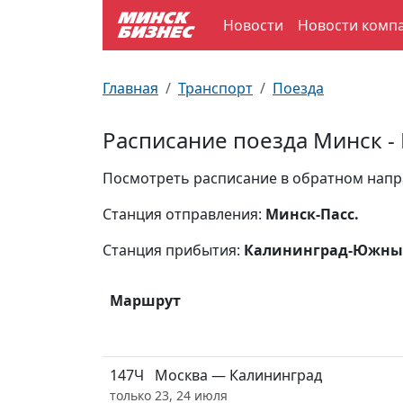
Новости
Новости комп
По отраслям
Достопримечательности
Поезда
Главная
Транспорт
Поезда
По профессиям
Карта Минска
Электрички
Расписание поезда Минск -
Возле метро
Почтовые индексы
Схема метро
Посмотреть расписание в обратном нап
Улицы Минска
Пробки на дорогах
Станция отправления:
Минск-Пасс.
Станция прибытия:
Калининград-Южн
Производственный календарь
Самолеты
Документы для ЗАГСа
Маршрут
147Ч
Москва — Калининград
только 23, 24 июля