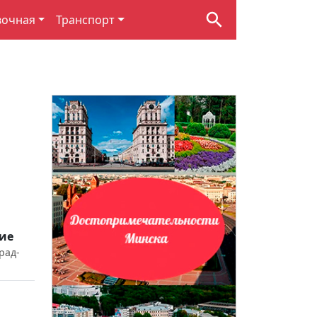
вочная
Транспорт
ие
рад-