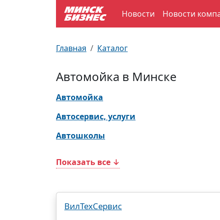
Новости
Новости комп
По отраслям
Достопримечательности
Поезда
Главная
Каталог
По профессиям
Карта Минска
Электрички
Автомойка в Минске
Возле метро
Почтовые индексы
Схема метро
Автомойка
Улицы Минска
Пробки на дорогах
Автосервис, услуги
Автошколы
Производственный календарь
Самолеты
Показать все ↓
Документы для ЗАГСа
ВилТехСервис