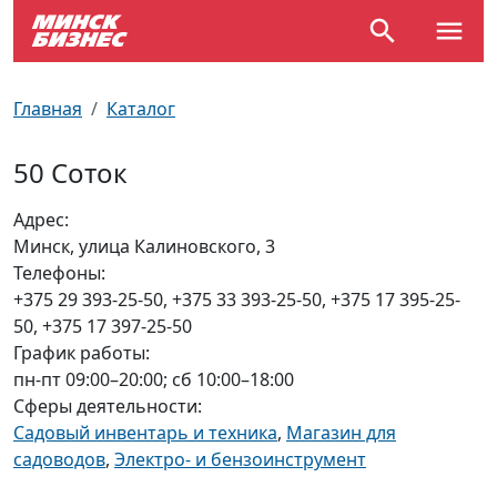
По отраслям
Достопримечательности
Поезда
Главная
Каталог
По профессиям
Карта Минска
Электрички
50 Соток
Возле метро
Почтовые индексы
Схема метро
Адрес:
Минск, улица Калиновского, 3
Улицы Минска
Пробки на дорогах
Телефоны:
+375 29 393-25-50, +375 33 393-25-50, +375 17 395-25-
Производственный календарь
Самолеты
50, +375 17 397-25-50
График работы:
Документы для ЗАГСа
пн-пт 09:00–20:00; сб 10:00–18:00
Сферы деятельности:
Садовый инвентарь и техника
,
Магазин для
садоводов
,
Электро- и бензоинструмент