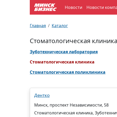
Новости
Новости комп
По отраслям
Достопримечательности
Поезда
Главная
Каталог
По профессиям
Карта Минска
Электрички
Стоматологическая клиника
Возле метро
Почтовые индексы
Схема метро
Зуботехническая лаборатория
Улицы Минска
Пробки на дорогах
Стоматологическая клиника
Стоматологическая поликлиника
Производственный календарь
Самолеты
Документы для ЗАГСа
Дентко
Минск, проспект Независимости, 58
Стоматологическая клиника, Зуботехни