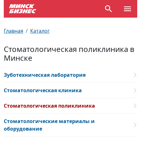
По отраслям
Достопримечательности
Поезда
Главная
Каталог
По профессиям
Карта Минска
Электрички
Стоматологическая поликлиника в
Минске
Возле метро
Почтовые индексы
Схема метро
Улицы Минска
Пробки на дорогах
Зуботехническая лаборатория
Производственный календарь
Самолеты
Стоматологическая клиника
Документы для ЗАГСа
Стоматологическая поликлиника
Стоматологические материалы и
оборудование