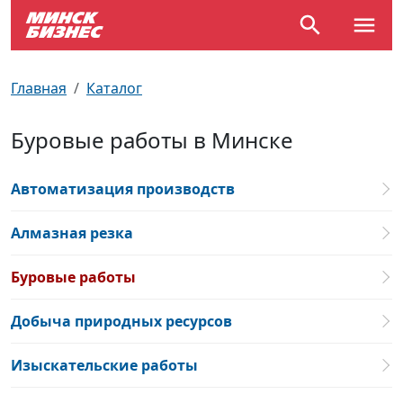
По отраслям
Достопримечательности
Поезда
Главная
Каталог
По профессиям
Карта Минска
Электрички
Буровые работы в Минске
Возле метро
Почтовые индексы
Схема метро
Автоматизация производств
Улицы Минска
Пробки на дорогах
Алмазная резка
Производственный календарь
Самолеты
Буровые работы
Документы для ЗАГСа
Добыча природных ресурсов
Изыскательские работы