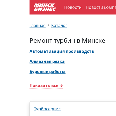
Новости
Новости комп
По отраслям
Достопримечательности
Поезда
Главная
Каталог
По профессиям
Карта Минска
Электрички
Ремонт турбин в Минске
Возле метро
Почтовые индексы
Схема метро
Автоматизация производств
Улицы Минска
Пробки на дорогах
Алмазная резка
Буровые работы
Производственный календарь
Самолеты
Показать все ↓
Документы для ЗАГСа
Турбосервис