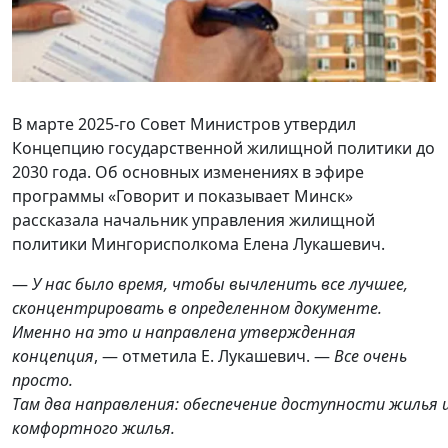
В марте 2025-го Совет Министров утвердил
Концепцию государственной жилищной политики до
2030 года. Об основных изменениях в эфире
программы «Говорит и показывает Минск»
рассказала начальник управления жилищной
политики Мингорисполкома Елена Лукашевич.
—
У
нас было время, чтобы вычленить все лучшее,
сконцентрировать в определ
е
нном документе.
Именно на это и направлена утвержд
е
нная
концепция
, — отметила Е. Лукашевич. —
Все очень
просто.
Там
два
направления
:
обеспечение
доступно
сти
жилья
комфортного жилья
.