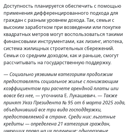
Доступность планируется обеспечить с помощью
применения дифференцированного подхода для
граждан с разным уровнем дохода. Так, семьи с
высоким заработком при возведении или покупке
квадратных метров могут воспользоваться такими
финансовыми инструментами, как лизинг, ипотека,
система жилищных строительных сбережений.
Семьи со средним доходом, как и раньше, смогут
рассчитывать на государственную поддержку.
—
С
оциально уязвимым категориям продолжим
предоставлять
социальное
жилье с понижающим
коэффициентом при расч
е
те арендной платы или
вовсе без
нее,
— уточнила Е. Лукашевич. —
Т
акже
принят Указ
Президента
№
95 от 6 марта 2025
года,
объединивший
все
три
вида господдержки,
предоставляем
ой
в стране.
Среди них:
льготные
кредиты
—
определена 21
категория граждан,
имеющих право на их получение
;
одноразовые