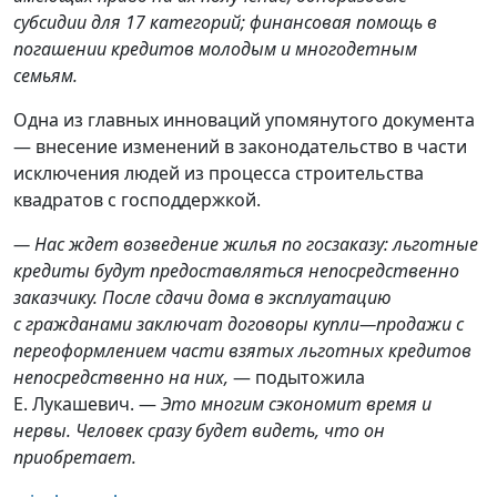
субсидии
для
17
категорий
;
финансовая помощь в
погашении кредитов молодым и многодетным
семьям.
Одна из главных инноваций упомянутого документа
— внесение изменений в законодательство в части
исключения людей из процесса строительства
квадратов с господдержкой.
— Нас ждет возведение жилья по госзаказу:
льготные
кредиты будут предоставляться непосредственно
заказчику
.
П
осле сдачи
дома
в эксплуатацию
с
гражданами
заключат договоры купли
—
продажи с
переоформлением части взятых льготных кредитов
непосредственно на
них,
— подытожила
Е. Лукашевич. —
Это многим сэкономит время и
нервы. Ч
еловек сразу будет видеть, что он
приобретает
.