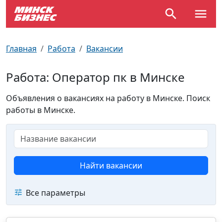
По отраслям
Достопримечательности
Поезда
Главная
Работа
Вакансии
По профессиям
Карта Минска
Электрички
Работа: Оператор пк в Минске
Возле метро
Почтовые индексы
Схема метро
Объявления о вакансиях на работу в Минске. Поиск
работы в Минске.
Улицы Минска
Пробки на дорогах
Производственный календарь
Самолеты
Документы для ЗАГСа
Найти вакансии
Все параметры