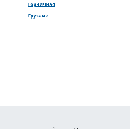
Горничная
Грузчик
равочно-информационный портал Минска и