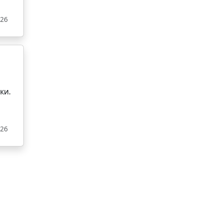
026
ки.
026