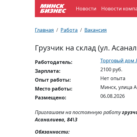
Новости
Новости комп
По отраслям
Достопримечательности
Поезда
Главная
Работа
Вакансия
По профессиям
Карта Минска
Электрички
Грузчик на склад (ул. Асанал
Возле метро
Почтовые индексы
Схема метро
Торговый дом 
Работодатель:
2100 руб.
Улицы Минска
Пробки на дорогах
Зарплата:
Нет опыта
Опыт работы:
Производственный календарь
Самолеты
Минск, улица А
Место работы:
06.08.2026
Размещено:
Документы для ЗАГСа
Приглашаем на постоянную работу
грузч
Асаналиева, 84\3
Обязанности: