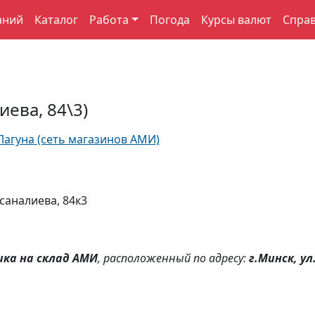
аний
Каталог
Работа
Погода
Курсы валют
Спра
иева, 84\3)
Лагуна (сеть магазинов АМИ)
саналиева, 84к3
ика на склад АМИ
, расположенный по адресу:
г.Минск, ул