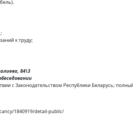
бель).
;
аний к труду;
налиева, 84\3
обеседовании
вии с Законодательством Республики Беларусь; полны
cancy/1840919/detail-public/