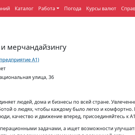
аний
Каталог
Работа
Погода
Курсы валют
Спра
 и мерчандайзингу
 предприятие А1)
лет
ациональная улица, 36
диняет людей, дома и бизнесы по всей стране. Увлечен
отой о людях, чтобы каждому было легко и комфортно. 
люди, качество и движение вперед, присоединяйтесь к A1
я операционными задачами, а ищет возможности улучшат