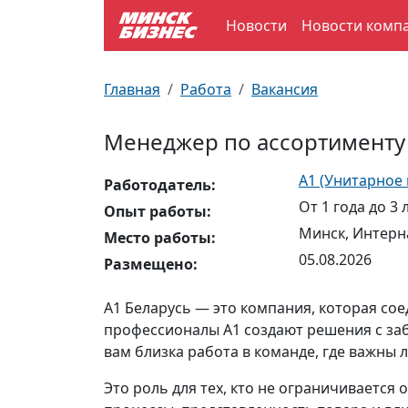
Новости
Новости комп
По отраслям
Достопримечательности
Поезда
Главная
Работа
Вакансия
По профессиям
Карта Минска
Электрички
Менеджер по ассортименту
Возле метро
Почтовые индексы
Схема метро
А1 (Унитарное
Работодатель:
От 1 года до 3 
Улицы Минска
Пробки на дорогах
Опыт работы:
Минск, Интерн
Место работы:
Производственный календарь
Самолеты
05.08.2026
Размещено:
Документы для ЗАГСа
A1 Беларусь — это компания, которая сое
профессионалы A1 создают решения с заб
вам близка работа в команде, где важны 
Это роль для тех, кто не ограничиваетс