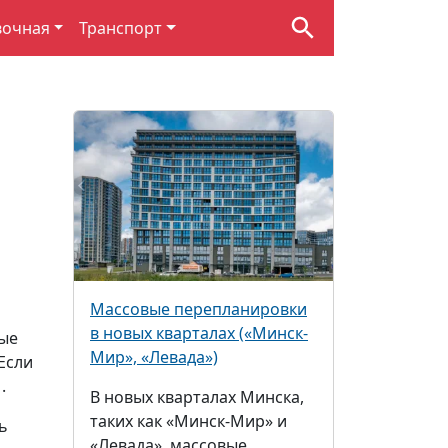
вочная
Транспорт
Массовые перепланировки
в новых кварталах («Минск-
ные
Мир», «Левада»)
Если
.
В новых кварталах Минска,
таких как «Минск-Мир» и
ь
«Левада», массовые