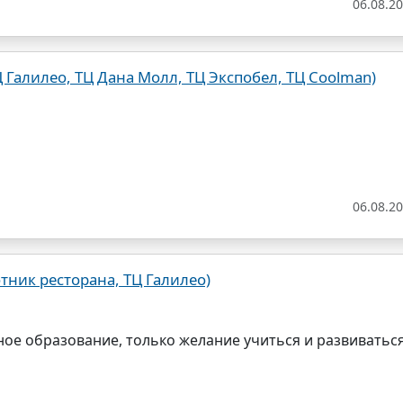
06.08.2
 Галилео, ТЦ Дана Молл, ТЦ Экспобел, ТЦ Coolman)
06.08.2
тник ресторана, ТЦ Галилео)
ное образование, только желание учиться и развиватьс