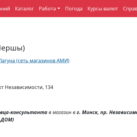
аний
Каталог
Работа
Погода
Курсы валют
Спра
 Першы)
Лагуна (сеть магазинов АМИ)
кт Независимости, 134
вца-консультанта
в магазин в
г. Минск
, пр. Независим
 ДОМ)