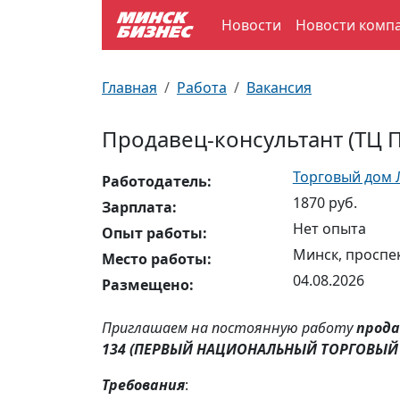
Новости
Новости комп
По отраслям
Достопримечательности
Поезда
Главная
Работа
Вакансия
По профессиям
Карта Минска
Электрички
Продавец-консультант (ТЦ
Возле метро
Почтовые индексы
Схема метро
Торговый дом 
Работодатель:
1870 руб.
Улицы Минска
Пробки на дорогах
Зарплата:
Нет опыта
Опыт работы:
Производственный календарь
Самолеты
Минск, проспе
Место работы:
04.08.2026
Размещено:
Документы для ЗАГСа
Приглашаем на постоянную работу
прода
134 (ПЕРВЫЙ НАЦИОНАЛЬНЫЙ ТОРГОВЫЙ
Требования
: