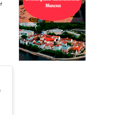
!
…
й