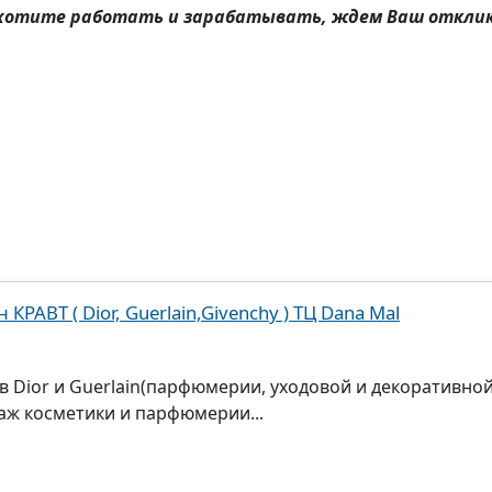
о хотите работать и зарабатывать, ждем Ваш отклик
РАВТ ( Dior, Guerlain,Givenchy ) ТЦ Dana Mal
ior и Guerlain​​​​​​​(парфюмерии, уходовой и декоративно
даж косметики и парфюмерии...