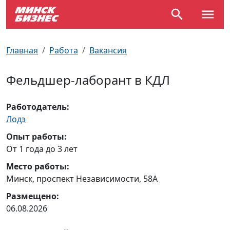
По отраслям
Достопримечательности
Поезда
Главная
Работа
Вакансия
По профессиям
Карта Минска
Электрички
Фельдшер-лаборант в КДЛ
Возле метро
Почтовые индексы
Схема метро
Работодатель:
Улицы Минска
Пробки на дорогах
Лодэ
Опыт работы:
Производственный календарь
Самолеты
От 1 года до 3 лет
Место работы:
Документы для ЗАГСа
Минск, проспект Независимости, 58А
Размещено:
06.08.2026