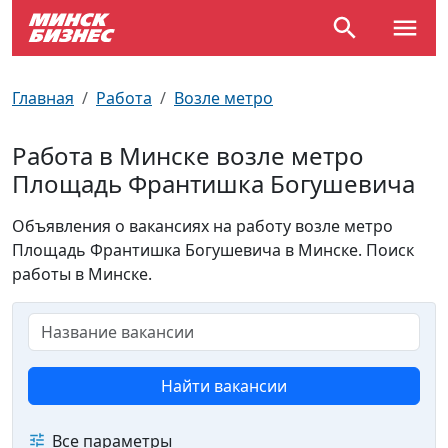
По отраслям
Достопримечательности
Поезда
Главная
Работа
Возле метро
По профессиям
Карта Минска
Электрички
Работа в Минске возле метро
Площадь Франтишка Богушевича
Возле метро
Почтовые индексы
Схема метро
Объявления о вакансиях на работу возле метро
Улицы Минска
Пробки на дорогах
Площадь Франтишка Богушевича в Минске. Поиск
работы в Минске.
Производственный календарь
Самолеты
Документы для ЗАГСа
Найти вакансии
Все параметры