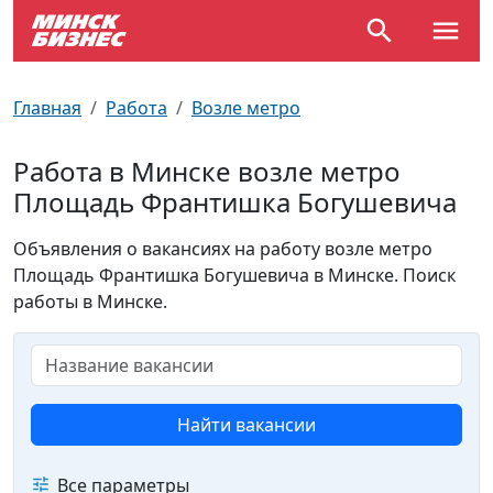
По отраслям
Достопримечательности
Поезда
Главная
Работа
Возле метро
По профессиям
Карта Минска
Электрички
Работа в Минске возле метро
Площадь Франтишка Богушевича
Возле метро
Почтовые индексы
Схема метро
Объявления о вакансиях на работу возле метро
Улицы Минска
Пробки на дорогах
Площадь Франтишка Богушевича в Минске. Поиск
работы в Минске.
Производственный календарь
Самолеты
Документы для ЗАГСа
Найти вакансии
Все параметры