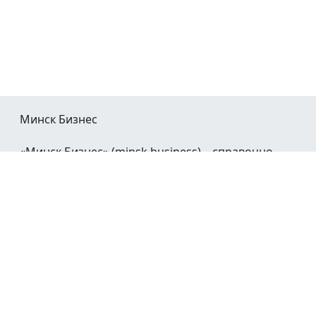
Минск Бизнес
«Минск Бизнес» (minsk.business) – справочно-
информационный портал Минска и Минской
области.
При воспроизведении материалов открытая
гиперссылка на
Minsk.Business
обязательна.
Мы в социальных сетях: