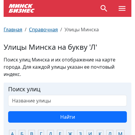
По отраслям
Достопримечательности
Поезда
Главная
Справочная
Улицы Минска
По профессиям
Карта Минска
Электрички
Улицы Минска на букву 'Л'
Возле метро
Почтовые индексы
Схема метро
Поиск улиц Минска и их отображение на карте
города. Для каждой улицы указан ее почтовый
Улицы Минска
Пробки на дорогах
индекс.
Производственный календарь
Самолеты
Поиск улиц
Документы для ЗАГСа
Найти
А
Б
В
Г
Д
Е
Ж
З
И
К
Л
М
Н