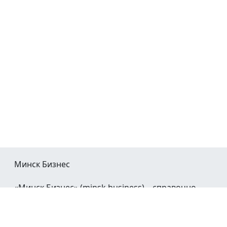
Минск Бизнес
«Минск Бизнес» (minsk.business) – справочно-
информационный портал Минска и Минской
области.