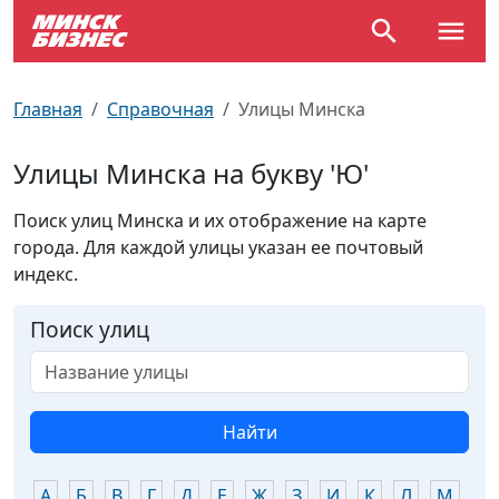
По отраслям
Достопримечательности
Поезда
Главная
Справочная
Улицы Минска
По профессиям
Карта Минска
Электрички
Улицы Минска на букву 'Ю'
Возле метро
Почтовые индексы
Схема метро
Поиск улиц Минска и их отображение на карте
города. Для каждой улицы указан ее почтовый
Улицы Минска
Пробки на дорогах
индекс.
Производственный календарь
Самолеты
Поиск улиц
Документы для ЗАГСа
Найти
А
Б
В
Г
Д
Е
Ж
З
И
К
Л
М
Н