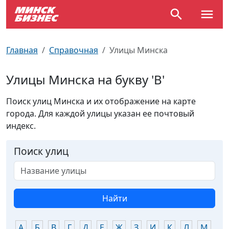
По отраслям
Достопримечательности
Поезда
Главная
Справочная
Улицы Минска
По профессиям
Карта Минска
Электрички
Улицы Минска на букву 'В'
Возле метро
Почтовые индексы
Схема метро
Поиск улиц Минска и их отображение на карте
города. Для каждой улицы указан ее почтовый
Улицы Минска
Пробки на дорогах
индекс.
Производственный календарь
Самолеты
Поиск улиц
Документы для ЗАГСа
Найти
А
Б
В
Г
Д
Е
Ж
З
И
К
Л
М
Н