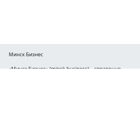
Минск Бизнес
«Минск Бизнес» (minsk.business) – справочно-
информационный портал Минска и Минской
области.
При воспроизведении материалов открытая
гиперссылка на
Minsk.Business
обязательна.
Мы в социальных сетях: