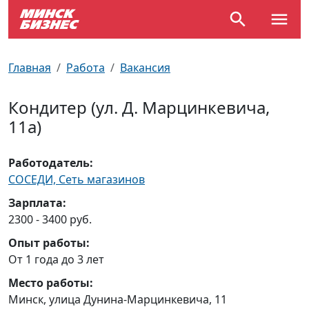
По отраслям
Достопримечательности
Поезда
Главная
Работа
Вакансия
По профессиям
Карта Минска
Электрички
Кондитер (ул. Д. Марцинкевича,
11а)
Возле метро
Почтовые индексы
Схема метро
Улицы Минска
Пробки на дорогах
Работодатель:
СОСЕДИ, Сеть магазинов
Производственный календарь
Самолеты
Зарплата:
2300 - 3400 руб.
Документы для ЗАГСа
Опыт работы:
От 1 года до 3 лет
Место работы:
Минск, улица Дунина-Марцинкевича, 11