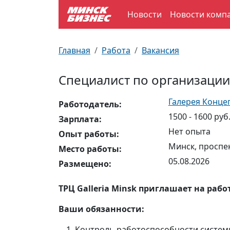
Новости
Новости комп
По отраслям
Достопримечательности
Поезда
Главная
Работа
Вакансия
По профессиям
Карта Минска
Электрички
Специалист по организации
Возле метро
Почтовые индексы
Схема метро
Галерея Конце
Работодатель:
1500 - 1600 руб
Улицы Минска
Пробки на дорогах
Зарплата:
Нет опыта
Опыт работы:
Производственный календарь
Самолеты
Минск, проспе
Место работы:
05.08.2026
Размещено:
Документы для ЗАГСа
ТРЦ Galleria Minsk приглашает на раб
Ваши обязанности:
Контроль работоспособности систем