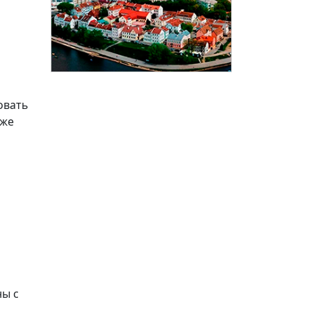
овать
кже
ны с