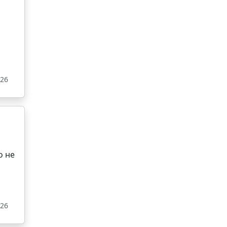
026
о не
026