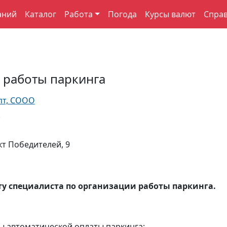
аний
Каталог
Работа
Погода
Курсы валют
Спра
 работы паркинга
пт, СООО
.
кт Победителей, 9
оту специалиста по организации работы паркинга.
ы автоматической оплаты паркинга;