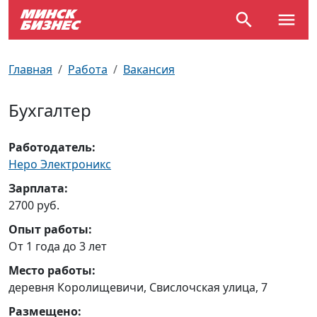
По отраслям
Достопримечательности
Поезда
Главная
Работа
Вакансия
По профессиям
Карта Минска
Электрички
Бухгалтер
Возле метро
Почтовые индексы
Схема метро
Работодатель:
Улицы Минска
Пробки на дорогах
Неро Электроникс
Зарплата:
Производственный календарь
Самолеты
2700 руб.
Опыт работы:
Документы для ЗАГСа
От 1 года до 3 лет
Место работы:
деревня Королищевичи, Свислочская улица, 7
Размещено: