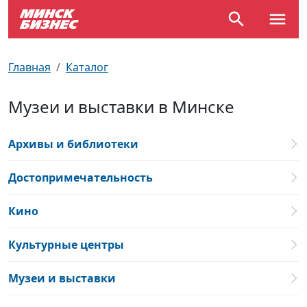
По отраслям
Достопримечательности
Поезда
Главная
Каталог
По профессиям
Карта Минска
Электрички
Музеи и выставки в Минске
Возле метро
Почтовые индексы
Схема метро
Архивы и библиотеки
Улицы Минска
Пробки на дорогах
Достопримечательность
Производственный календарь
Самолеты
Кино
Документы для ЗАГСа
Культурные центры
Музеи и выставки