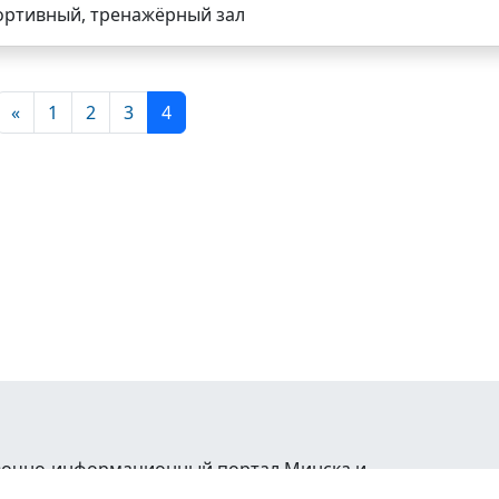
ортивный, тренажёрный зал
«
1
2
3
4
равочно-информационный портал Минска и