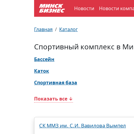
Новости
Новости комп
По отраслям
Достопримечательности
Поезда
Главная
Каталог
По профессиям
Карта Минска
Электрички
Спортивный комплекс в Ми
Возле метро
Почтовые индексы
Схема метро
Бассейн
Улицы Минска
Пробки на дорогах
Каток
Спортивная база
Производственный календарь
Самолеты
Показать все ↓
Документы для ЗАГСа
СК ММЗ им. С.И. Вавилова Вымпел