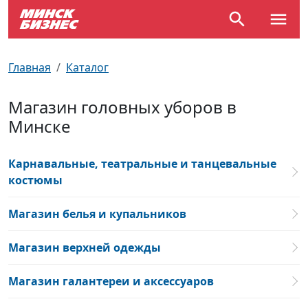
По отраслям
Достопримечательности
Поезда
Главная
Каталог
По профессиям
Карта Минска
Электрички
Магазин головных уборов в
Минске
Возле метро
Почтовые индексы
Схема метро
Улицы Минска
Пробки на дорогах
Карнавальные, театральные и танцевальные
костюмы
Производственный календарь
Самолеты
Магазин белья и купальников
Документы для ЗАГСа
Магазин верхней одежды
Магазин галантереи и аксессуаров