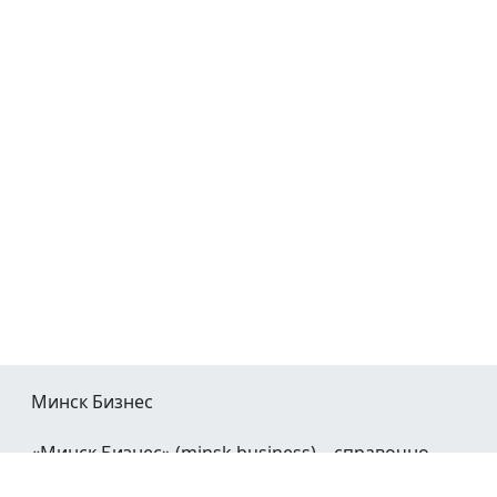
Минск Бизнес
«Минск Бизнес» (minsk.business) – справочно-
информационный портал Минска и Минской