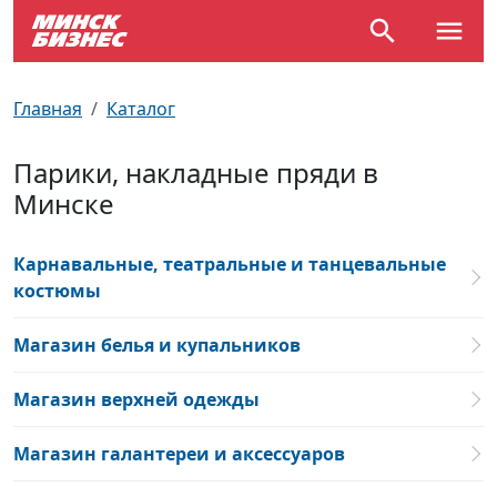
По отраслям
Достопримечательности
Поезда
Главная
Каталог
По профессиям
Карта Минска
Электрички
Парики, накладные пряди в
Минске
Возле метро
Почтовые индексы
Схема метро
Улицы Минска
Пробки на дорогах
Карнавальные, театральные и танцевальные
костюмы
Производственный календарь
Самолеты
Магазин белья и купальников
Документы для ЗАГСа
Магазин верхней одежды
Магазин галантереи и аксессуаров