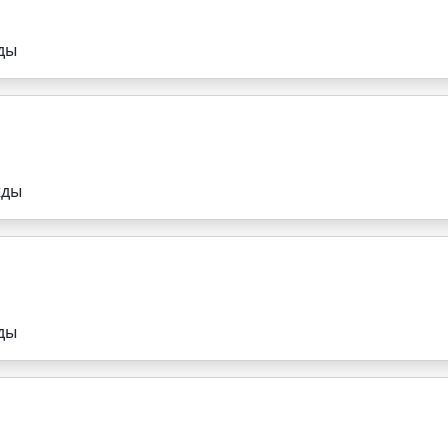
ды
жды
ды