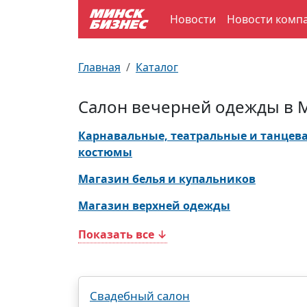
Новости
Новости комп
По отраслям
Достопримечательности
Поезда
Главная
Каталог
По профессиям
Карта Минска
Электрички
Салон вечерней одежды в 
Возле метро
Почтовые индексы
Схема метро
Карнавальные, театральные и танцев
костюмы
Улицы Минска
Пробки на дорогах
Магазин белья и купальников
Производственный календарь
Самолеты
Магазин верхней одежды
Документы для ЗАГСа
Показать все ↓
Свадебный салон