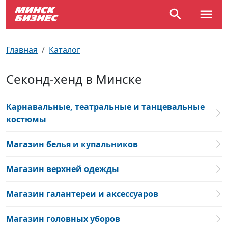
По отраслям
Достопримечательности
Поезда
Главная
Каталог
По профессиям
Карта Минска
Электрички
Секонд-хенд в Минске
Возле метро
Почтовые индексы
Схема метро
Карнавальные, театральные и танцевальные
Улицы Минска
Пробки на дорогах
костюмы
Производственный календарь
Самолеты
Магазин белья и купальников
Магазин верхней одежды
Документы для ЗАГСа
Магазин галантереи и аксессуаров
Магазин головных уборов