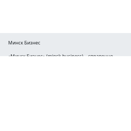
Минск Бизнес
«Минск Бизнес» (minsk.business) – справочно-
информационный портал Минска и Минской
области.
При воспроизведении материалов открытая
гиперссылка на
Minsk.Business
обязательна.
Мы в социальных сетях:
©2023 - 2026