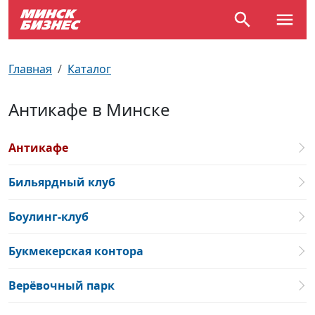
По отраслям
Достопримечательности
Поезда
Главная
Каталог
По профессиям
Карта Минска
Электрички
Антикафе в Минске
Возле метро
Почтовые индексы
Схема метро
Антикафе
Улицы Минска
Пробки на дорогах
Бильярдный клуб
Производственный календарь
Самолеты
Боулинг-клуб
Документы для ЗАГСа
Букмекерская контора
Верёвочный парк