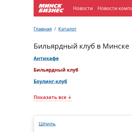
Новости
Новости комп
По отраслям
Достопримечательности
Поезда
Главная
Каталог
По профессиям
Карта Минска
Электрички
Бильярдный клуб в Минске
Возле метро
Почтовые индексы
Схема метро
Антикафе
Улицы Минска
Пробки на дорогах
Бильярдный клуб
Боулинг-клуб
Производственный календарь
Самолеты
Показать все ↓
Документы для ЗАГСа
Шпиль