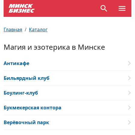
По отраслям
Достопримечательности
Поезда
Главная
Каталог
По профессиям
Карта Минска
Электрички
Магия и эзотерика в Минске
Возле метро
Почтовые индексы
Схема метро
Антикафе
Улицы Минска
Пробки на дорогах
Бильярдный клуб
Производственный календарь
Самолеты
Боулинг-клуб
Документы для ЗАГСа
Букмекерская контора
Верёвочный парк