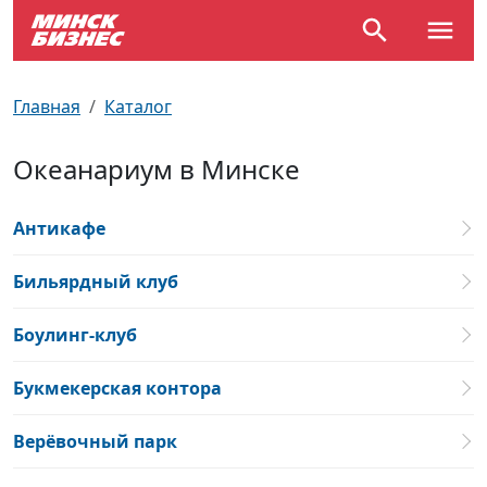
По отраслям
Достопримечательности
Поезда
Главная
Каталог
По профессиям
Карта Минска
Электрички
Океанариум в Минске
Возле метро
Почтовые индексы
Схема метро
Антикафе
Улицы Минска
Пробки на дорогах
Бильярдный клуб
Производственный календарь
Самолеты
Боулинг-клуб
Документы для ЗАГСа
Букмекерская контора
Верёвочный парк