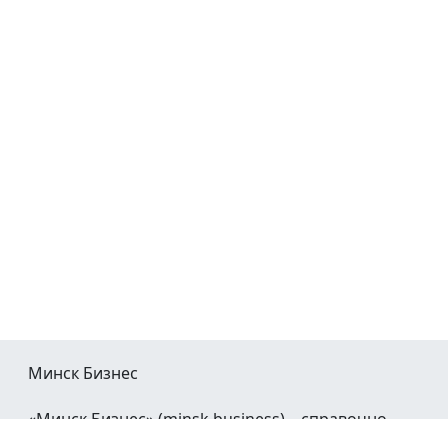
Минск Бизнес
«Минск Бизнес» (minsk.business) – справочно-
информационный портал Минска и Минской