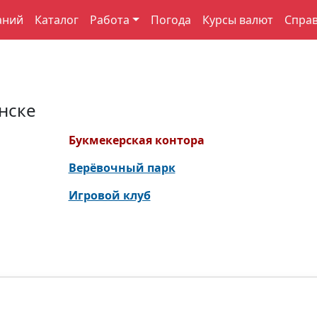
аний
Каталог
Работа
Погода
Курсы валют
Спра
нске
Букмекерская контора
Верёвочный парк
Игровой клуб