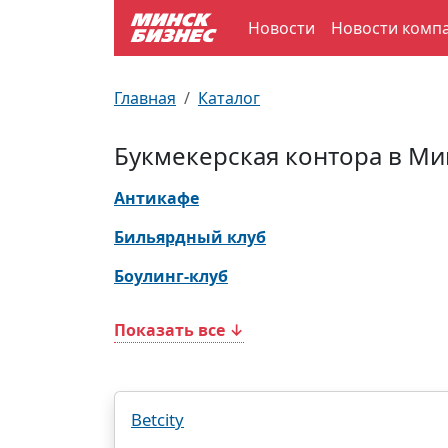
Новости
Новости комп
По отраслям
Достопримечательности
Поезда
Главная
Каталог
По профессиям
Карта Минска
Электрички
Букмекерская контора в Ми
Возле метро
Почтовые индексы
Схема метро
Антикафе
Улицы Минска
Пробки на дорогах
Бильярдный клуб
Боулинг-клуб
Производственный календарь
Самолеты
Показать все ↓
Документы для ЗАГСа
Betcity