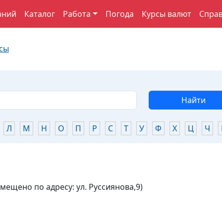
аний
Каталог
Работа
Погода
Курсы валют
Спра
сы
Найти
Л
М
Н
О
П
Р
С
Т
У
Ф
Х
Ц
Ч
ещено по адресу: ул. Руссиянова,9)