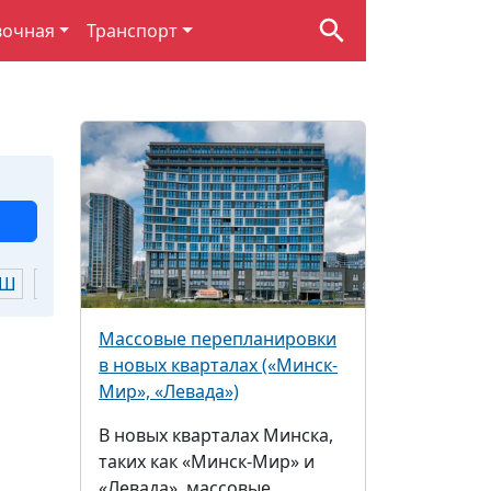
вочная
Транспорт
Ш
Щ
Ю
Я
Массовые перепланировки
в новых кварталах («Минск-
Мир», «Левада»)
В новых кварталах Минска,
таких как «Минск-Мир» и
«Левада», массовые