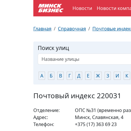
Новости
Новости комп
По отраслям
Достопримечательности
Поезда
Главная
Справочная
Почтовые индек
По профессиям
Карта Минска
Электрички
Поиск улиц
Возле метро
Почтовые индексы
Схема метро
Улицы Минска
Пробки на дорогах
А
Б
В
Г
Д
Е
Ж
З
И
К
Производственный календарь
Самолеты
Почтовый индекс 220031
Документы для ЗАГСа
Отделение:
ОПС №31 (временно разм
Адрес:
Минск, Славянская, 4
Телефон:
+375 (17) 363 69 23