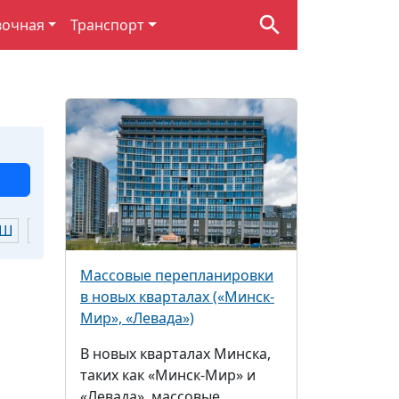
вочная
Транспорт
Ш
Щ
Ю
Я
Массовые перепланировки
в новых кварталах («Минск-
Мир», «Левада»)
В новых кварталах Минска,
таких как «Минск-Мир» и
«Левада», массовые