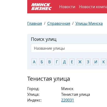
Новости
Новости комп
По отраслям
Достопримечательности
Поезда
Главная
Справочная
Улицы Минска
По профессиям
Карта Минска
Электрички
Поиск улиц
Возле метро
Почтовые индексы
Схема метро
Улицы Минска
Пробки на дорогах
А
Б
В
Г
Д
Е
Ж
З
И
К
Производственный календарь
Самолеты
Тенистая улица
Документы для ЗАГСа
Город:
Минск
Улица:
Тенистая улица
Индекс:
220031