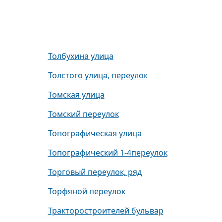
Толбухина улица
Толстого улица, переулок
Томская улица
Томский переулок
Топографическая улица
Топографический 1-4переулок
Торговый переулок, ряд
Торфяной переулок
Тракторостроителей бульвар