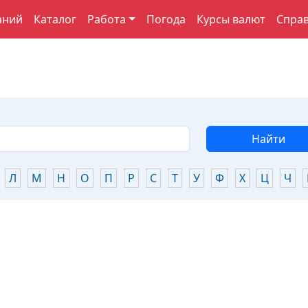
аний
Каталог
Работа
Погода
Курсы валют
Спра
Найти
Л
М
Н
О
П
Р
С
Т
У
Ф
Х
Ц
Ч